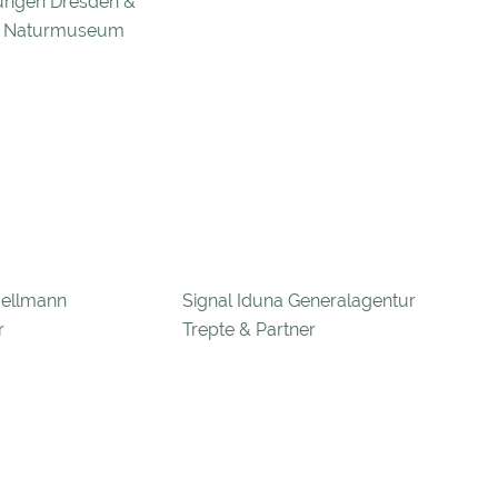
ngen Dresden &
g Naturmuseum
Bellmann
Signal Iduna Generalagentur
r
Trepte & Partner