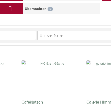
Übernachten
5
Caféklatsch
Galerie Himm