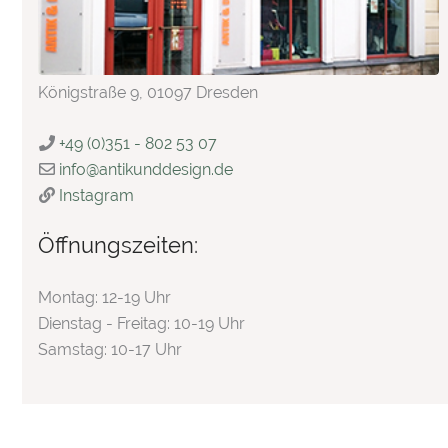
Königstraße 9, 01097 Dresden
+49 (0)351 - 802 53 07
info
@
antikunddesign.de
Instagram
Öffnungszeiten:
Montag: 12-19 Uhr
Dienstag - Freitag: 10-19 Uhr
Samstag: 10-17 Uhr