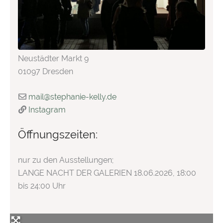
Neustädter Markt 9
01097 Dresden
mail
@
stephanie-kelly.de
Instagram
Öffnungszeiten:
nur zu den Ausstellungen;
LANGE NACHT DER GALERIEN 18.06.2026, 18:00
bis 24:00 Uhr