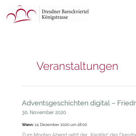
Zum
Inhalt
springen
Veranstaltungen
Adventsgeschichten digital – Fried
Adventsgeschichten
digital
30. November 2020
–
Wann:
14. Dezember 2020 um 18:00
Friedrich
Wilhelm
Zum Montag Abend setzt der „Kapitän“ des Dresdner