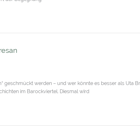
resan
um“ geschmückt werden – und wer könnte es besser als Uta B
hichten im Barockviertel. Diesmal wird