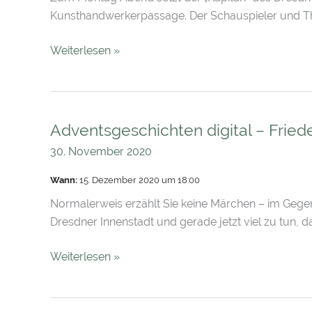
Junge
Kunsthandwerkerpassage. Der Schauspieler und Th
Weiterlesen »
Adventsgeschichten digital – Fried
Adventsgeschichten
digital
30. November 2020
–
Wann:
15. Dezember 2020 um 18:00
Friedericke
Wachtel
Normalerweis erzählt Sie keine Märchen – im Gegen
Dresdner Innenstadt und gerade jetzt viel zu tun, d
Weiterlesen »