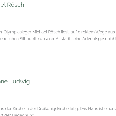
ael Rösch
lon-Olympiasieger Michael Rösch liest, auf direktem Wege a
ndlichen Silhouette unserer Altstadt seine Adventsgeschicht
anne Ludwig
der Kirche in der Dreikönigskirche tätig. Das Haus ist einer
 Ort der Begegnung