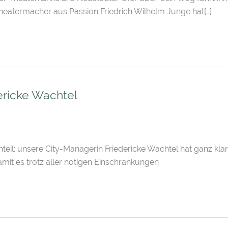
eatermacher aus Passion Friedrich Wilhelm Junge hat[…]
ericke Wachtel
teil: unsere City-Managerin Friedericke Wachtel hat ganz kl
amit es trotz aller nötigen Einschränkungen