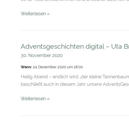
Weiterlesen »
Adventsgeschichten digital – Uta B
Adventsgeschichten
digital
30. November 2020
–
Wann:
24. Dezember 2020 um 18:00
Uta
Bresan
Heilig Abend – endlich wird „der kleine Tannenba
beschließt auch in diesem Jahr unsere AdventsGesc
Weiterlesen »