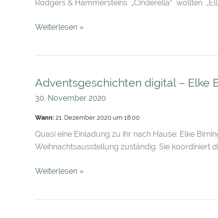
Rodgers & Hammersteins „Cinderella“ wollten „El
Weiterlesen »
Adventsgeschichten digital – Elke B
Adventsgeschichten
digital
30. November 2020
–
Wann:
21. Dezember 2020 um 18:00
Elke
Birninger
Quasi eine Einladung zu ihr nach Hause: Elke Birnin
Weihnachtsausstellung zuständig. Sie koordiniert d
Weiterlesen »