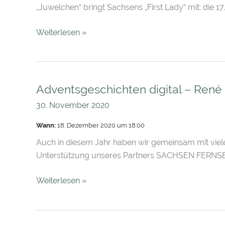
„Juwelchen“ bringt Sachsens „First Lady“ mit: die 1
Weiterlesen »
Adventsgeschichten digital – Ren
Adventsgeschichten
digital
30. November 2020
–
Wann:
18. Dezember 2020 um 18:00
René
Kindermann
Auch in diesem Jahr haben wir gemeinsam mit viel
Unterstützung unseres Partners SACHSEN FERNSEH
Weiterlesen »