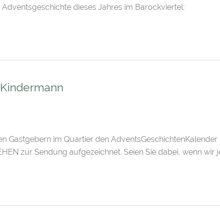
7. Adventsgeschichte dieses Jahres im Barockviertel:
é Kindermann
en Gastgebern im Quartier den AdventsGeschichtenKalender v
EN zur Sendung aufgezeichnet. Seien Sie dabei, wenn wir 