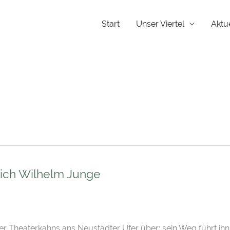
Start
Unser Viertel
Aktu
rich Wilhelm Junge
 Theaterkahns ans Neustädter Ufer über: sein Weg führt ihn 