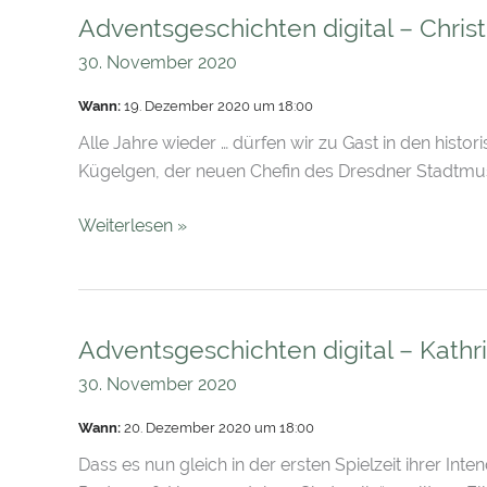
Adventsgeschichten digital – Chris
Adventsgeschichten
digital
30. November 2020
–
Wann:
19. Dezember 2020 um 18:00
Christina
Ludwig
Alle Jahre wieder … dürfen wir zu Gast in den his
Kügelgen, der neuen Chefin des Dresdner Stadtmu
Weiterlesen »
Adventsgeschichten digital – Kath
Adventsgeschichten
digital
30. November 2020
–
Wann:
20. Dezember 2020 um 18:00
Kathrin
Kondaurow
Dass es nun gleich in der ersten Spielzeit ihrer In