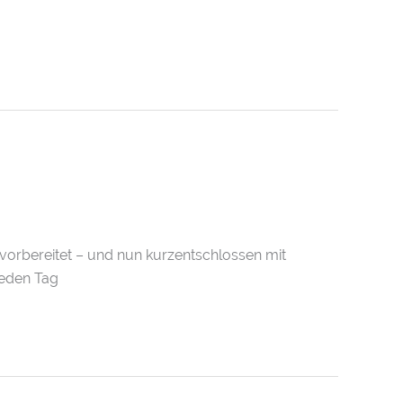
orbereitet – und nun kurzentschlossen mit
jeden Tag