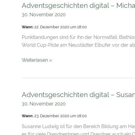
Adventsgeschichten digital – Mich
Adventsgeschichten
digital
30. November 2020
–
Wann:
22. Dezember 2020 um 18:00
Michael
Rösch
Punktlandungen sind für ihn der Normalfall: Biath
World Cup-Piste am Neustädter Elbufer vor der abe
Weiterlesen »
Adventsgeschichten digital – Sus
Adventsgeschichten
digital
30. November 2020
–
Wann:
23. Dezember 2020 um 18:00
Susanne
Ludwig
Susanne Ludwig ist für den Bereich Bildung am Haus 
es für viele Dresdnerinnen und Dresdner auch ein