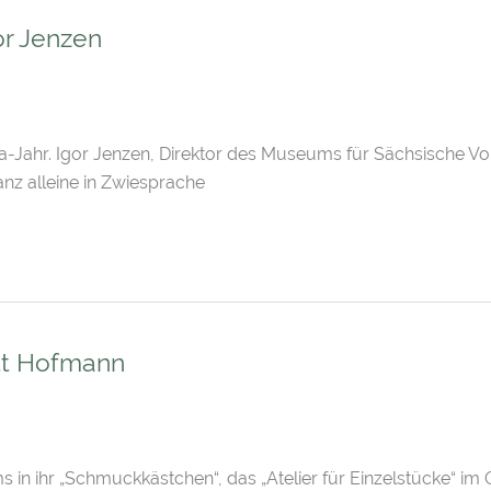
or Jenzen
-Jahr. Igor Jenzen, Direktor des Museums für Sächsische Volks
z alleine in Zwiesprache
ett Hofmann
s in ihr „Schmuckkästchen“, das „Atelier für Einzelstücke“ 