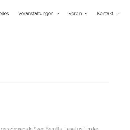
elles
Veranstaltungen
Verein
Kontakt
geradewegs in Sven Bernitts „LeseLust“ in der