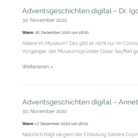
Adventsgeschichten digital – Dr. Ig
Adventsgeschichten
digital
30. November 2020
–
Wann:
16. Dezember 2020 um 18:00
Dr.
Igor
Alleine im Museum? Das gibt es nicht nur im Corona
Jenzen
Vorgänger, der Museumsgründer Oskar Seyffert gan
Weiterlesen »
Adventsgeschichten digital – Ann
Adventsgeschichten
digital
30. November 2020
–
Wann:
17. Dezember 2020 um 18:00
Annett
Hofmann
Natürlich folgt sie gern der Einladung Sandra Coym