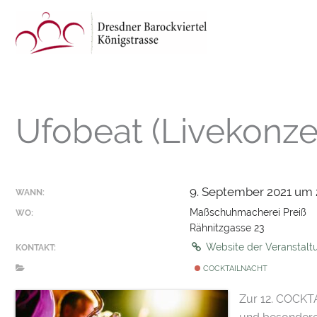
Zum
Inhalt
springen
Ufobeat (Livekonze
9. September 2021 um 2
WANN:
Maßschuhmacherei Preiß
WO:
Rähnitzgasse 23
Website der Veranstal
KONTAKT:
COCKTAILNACHT
Zur 12. COCKTA