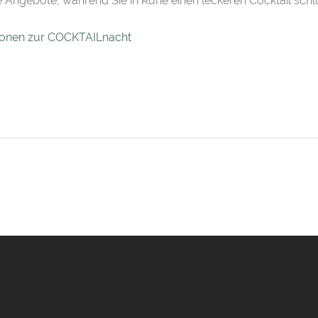
Angebote, während Sie in Ruhe einen leckeren Cocktail schl
ionen zur COCKTAILnacht