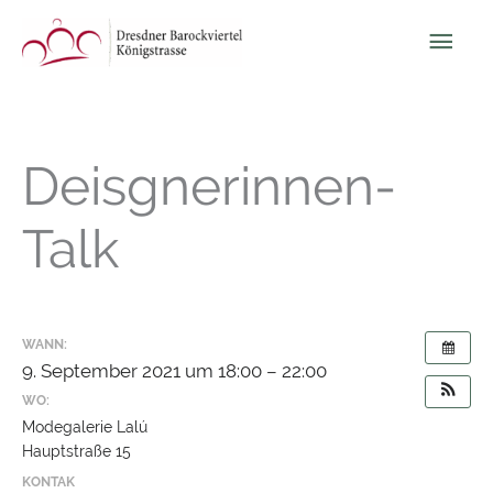
Zum
Hau
Inhalt
springen
Deisgnerinnen-
Talk
WANN:
9. September 2021 um 18:00 – 22:00
WO:
Modegalerie Lalú
Hauptstraße 15
KONTAK