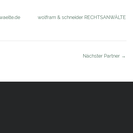
waelte.de
wolfram & schneider RECHTSANWÄLTE
Nächster Partner
→