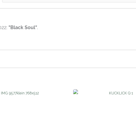
022:
"Black Soul"
.