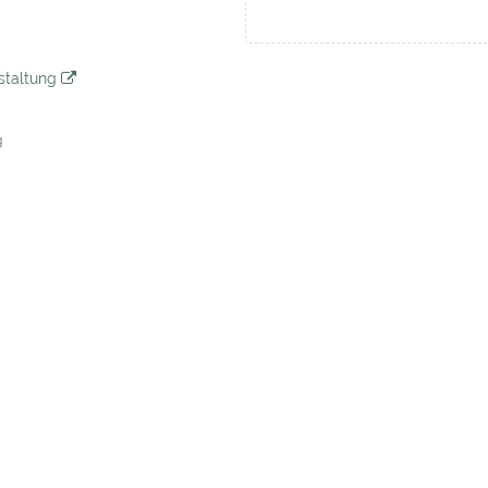
staltung
g