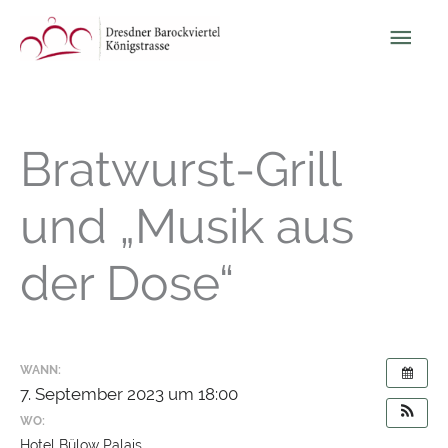
Zum
Hau
Inhalt
springen
Bratwurst-Grill
und „Musik aus
der Dose“
WANN:
7. September 2023 um 18:00
WO:
Hotel Bülow Palais