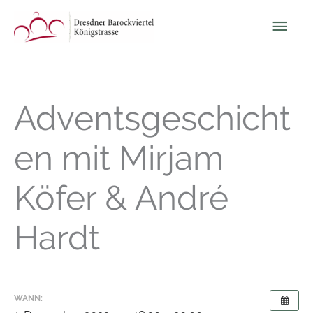
Zum
Hau
Inhalt
springen
Adventsgeschicht
en mit Mirjam
Köfer & André
Hardt
WANN: