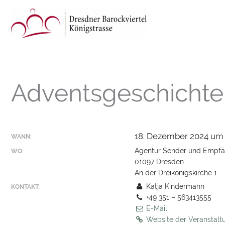
Zum
Inhalt
springen
Adventsgeschichte
18. Dezember 2024 um 
WANN:
Agentur Sender und Empf
WO:
01097 Dresden
An der Dreikönigskirche 1
Katja Kindermann
KONTAKT:
+49 351 – 563413555
E-Mail
Website der Veranstal