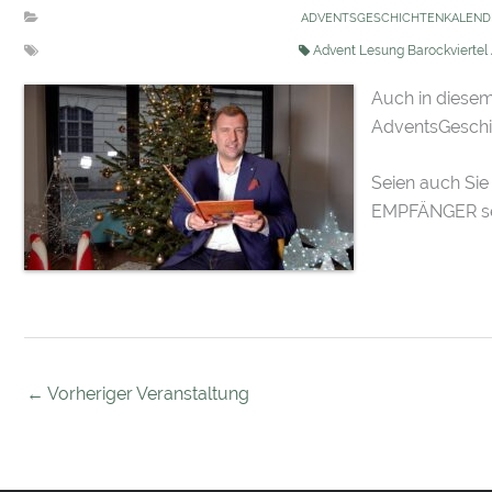
ADVENTSGESCHICHTENKALEND
Advent Lesung Barockviertel
Auch in diesem
AdventsGeschi
Seien auch Sie
EMPFÄNGER sei
←
Vorheriger Veranstaltung