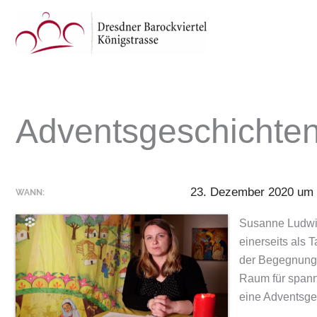
Zum
Inhalt
springen
Adventsgeschichten
23. Dezember 2020 um 
WANN:
Susanne Ludwig 
einerseits als 
der Begegnung 
Raum für spann
eine Adventsges